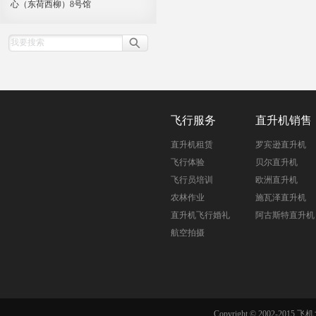
心（东荷西柳）8号馆
飞行服务
直升机销售
直升机租赁
罗宾逊直升机
飞行体验
贝尔直升机
飞行员培训
欧洲直升机
农林作业
施瓦泽直升机
直升机飞行婚礼
阿古斯特直升机
航空拍摄
Copyright © 2002-201