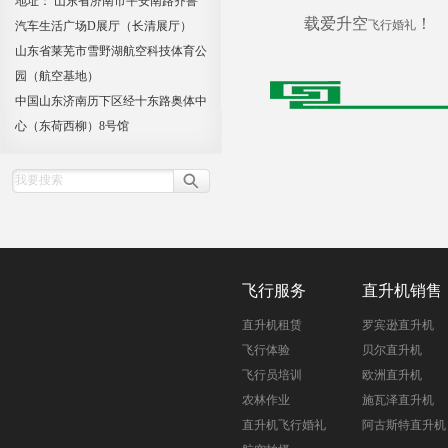
地址： 山东省济南市平安南路齐鲁
载爱升空
！
飞行婚礼
汽车生活广场D展厅（长清展厅）
山东省莱芜市雪野湖航空科技体育公
园（航空基地）
中国山东济南历下区经十东路奥体中
心（东荷西柳）8号馆
飞行服务
直升机销售
直升机租赁
罗宾逊直升机
飞行体验
贝尔直升机
飞行员培训
欧洲直升机
农林作业
施瓦泽直升机
直升机飞行婚礼
阿古斯特直升机