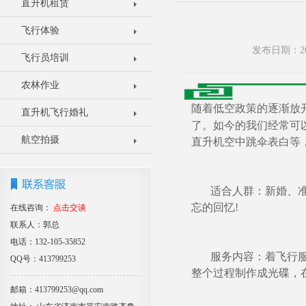
直升机租赁
飞行体验
发布日期：20
飞行员培训
农林作业
随着低空政策的逐渐放
直升机飞行婚礼
了。如今的我们经常可
航空拍摄
直升机空中跳伞表白等
适合人群：新婚、准婚
忘的回忆!
在线咨询：
点击交谈
联系人：郭总
电话：132-105-35852
服务内容：着飞行服拍
QQ号：413799253
整个过程制作成光碟，
邮箱：413799253@qq.com