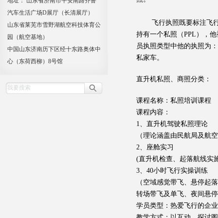
地址： 山东省济南市平安南路齐鲁
汽车生活广场D展厅（长清展厅）
飞行执照既要标注飞行员
山东省莱芜市雪野湖航空科技体育公
持有一个私照（PPL），
园（航空基地）
员执照类型中他的执照为：
中国山东济南历下区经十东路奥体中
私家车。
心（东荷西柳）8号馆
直升机私照、商照分类：
课程名称：私照培训课程
课程内容：
1、直升机驾驶私照理论
（理论涵盖由民航局及航空
2、座舱实习
(直升机检查、起落航线实
3、40小时飞行实操训练
（空域感觉带飞、悬停起落
转场带飞及单飞、夜间悬停
学员类型：热爱飞行的企业
教学方式：以互动、探讨图