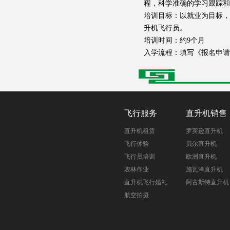
程，科学准确的学习跟踪和
培训目标：以就业为目标，
升机飞行员。
培训时间：约9个月
入学流程：填写《报名申请
飞行服务
直升机销售
直升机租赁
罗宾逊直升机
飞行体验
贝尔直升机
飞行员培训
欧洲直升机
农林作业
施瓦泽直升机
直升机飞行婚礼
阿古斯特直升机
航空拍摄